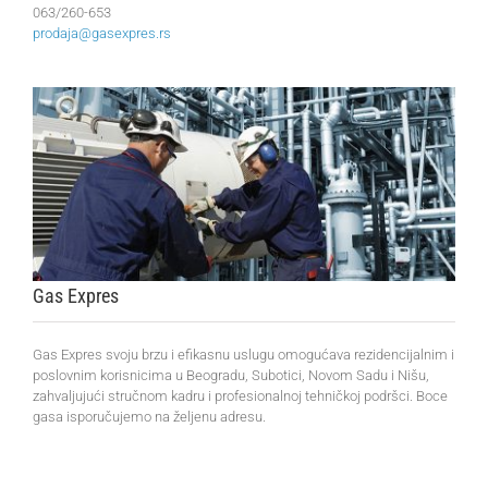
063/260-653
prodaja@gasexpres.rs
Gas Expres
Gas Expres svoju brzu i efikasnu uslugu omogućava rezidencijalnim i
poslovnim korisnicima u Beogradu, Subotici, Novom Sadu i Nišu,
zahvaljujući stručnom kadru i profesionalnoj tehničkoj podršci. Boce
gasa isporučujemo na željenu adresu.