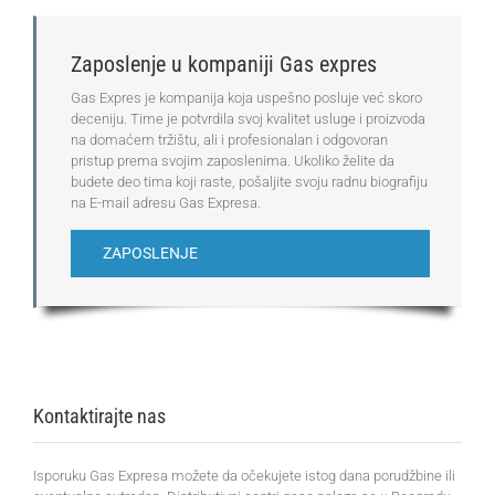
Zaposlenje u kompaniji Gas expres
Gas Expres je kompanija koja uspešno posluje već skoro
deceniju. Time je potvrdila svoj kvalitet usluge i proizvoda
na domaćem tržištu, ali i profesionalan i odgovoran
pristup prema svojim zaposlenima. Ukoliko želite da
budete deo tima koji raste, pošaljite svoju radnu biografiju
na E-mail adresu Gas Expresa.
ZAPOSLENJE
Kontaktirajte nas
Isporuku Gas Expresa možete da očekujete istog dana porudžbine ili