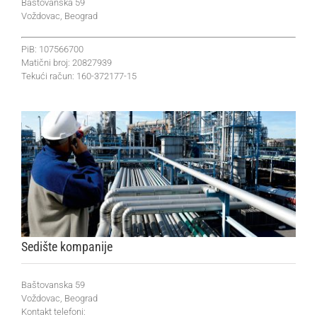
Baštovanska 59
Voždovac, Beograd
PiB: 107566700
Matični broj: 20827939
Tekući račun: 160-372177-15
Sedište kompanije
Baštovanska 59
Voždovac, Beograd
Kontakt telefoni: