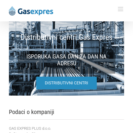
Skip
to
content
Distributivni centri Gas Expres
ISPORUKA GASA DAN ZA DAN NA
ADRESU
DISTRIBUTIVNI CENTRI
Podaci o kompaniji
GAS EXPRES PLUS d.o.o.