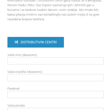
eventualno sutradan. Distributivni centri gasa nalaze se u Beogradu,
Novom Sadu i Nišu. Gas Expres isporučuje plin i tehnički gas u
bocama i za tankove svakim danom, osim nedelje. Ako imate bilo
kakva pitanja molimo vas kontaktirajte nas putem mejla ili na gore
navedene brojeve telefona.
DISTRIBUTIVNI CENTRI
Vaše ime (obavezno)
Vaša e-pošta (obavezno)
Predmet
Vaša poruka